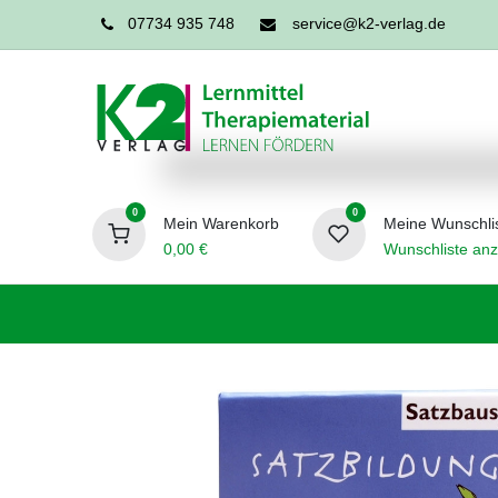
07734 935 748
service@k2-verlag.de
0
0
Mein Warenkorb
Meine Wunschli
0,00
€
Wunschliste anz
Förderpädagogik
Logopädie
Ergo