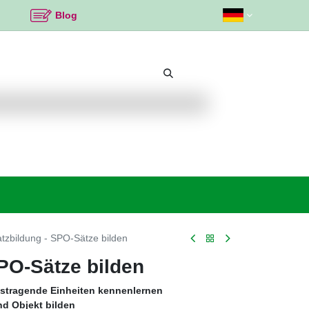
Blog
Beliebte Themen
Neu bei K2
Angebote %
tzbildung - SPO-Sätze bilden
PO-Sätze bilden
gstragende Einheiten kennenlernen
und Objekt bilden