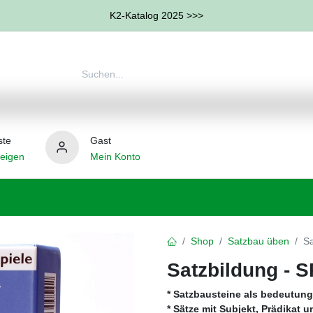
K2-Katalog 2025 >>>
ste
Gast
eigen
Mein Konto
therapie
Weitere Therapie-Bereiche
Hilfsmittel
Shop
Satzbau üben
Sa
Satzbildung - S
* Satzbausteine als bedeutun
* Sätze mit Subjekt, Prädikat 