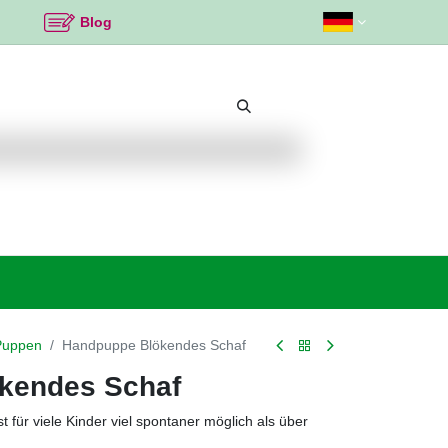
Blog
Beliebte Themen
Neu bei K2
Angebote %
Puppen
Handpuppe Blökendes Schaf
kendes Schaf
für viele Kinder viel spontaner möglich als über