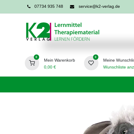
07734 935 748
service@k2-verlag.de
0
0
Mein Warenkorb
Meine Wunschli
0,00
€
Wunschliste anz
Förderpädagogik
Logopädie
Ergo