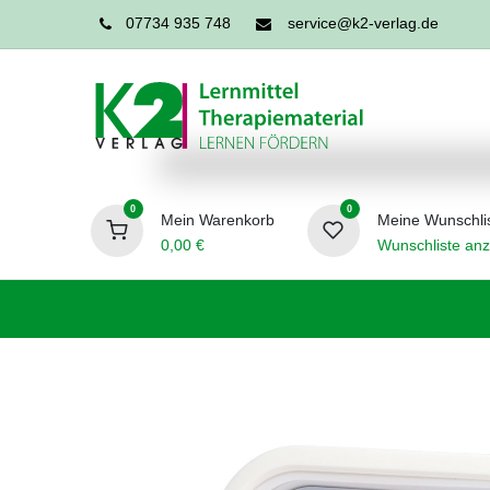
07734 935 748
service@k2-verlag.de
0
0
Mein Warenkorb
Meine Wunschli
0,00
€
Wunschliste anz
Förderpädagogik
Logopädie
Ergo