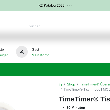
K2-Katalog 2025 >>>
ste
Gast
eigen
Mein Konto
therapie
Weitere Therapie-Bereiche
Hilfsmittel
Shop
TimeTimer® Übersi
TimeTimer® Tischmodell MOD
TimeTimer® Ti
30 Minuten