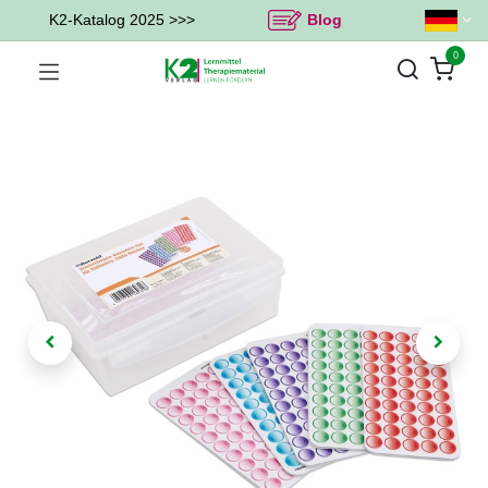
K2-Katalog 2025 >>>
Blog
0