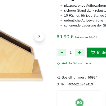
platzsparende Aufbewahru
sicherer Stand dank robus
10 Fächer, für jede Stange 
ordentliche Aufbewahrung
schonende Lagerung der S
69,90
€
Inklusive MwSt.
In d
Auf die Wunschliste
K2-Bestellnummer :
56924
GTIN :
4055218942419