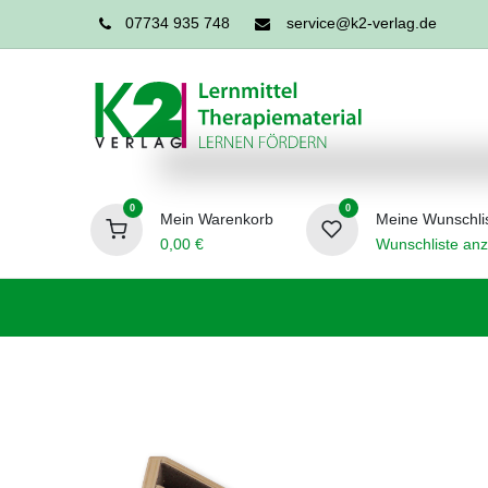
07734 935 748
service@k2-verlag.de
0
0
Mein Warenkorb
Meine Wunschli
0,00
€
Wunschliste anz
Förderpädagogik
Logopädie
Ergo