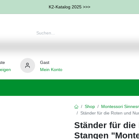
K2-Katalog 2025 >>>
ste
Gast
eigen
Mein Konto
therapie
Weitere Therapie-Bereiche
Hilfsmittel
Shop
Montessori Sinnesm
Ständer für die Roten und N
Ständer für di
Stangen "Mont