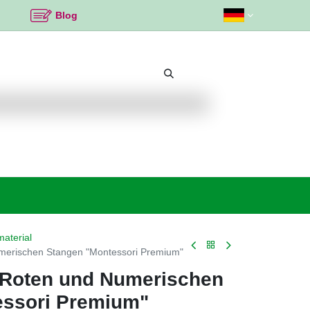
Blog
Beliebte Themen
Neu bei K2
Angebote %
aterial
umerischen Stangen "Montessori Premium"
e Roten und Numerischen
essori Premium"