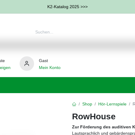
K2-Katalog 2025 >>>
ste
Gast
eigen
Mein Konto
therapie
Weitere Therapie-Bereiche
Hilfsmittel
Shop
Hör-Lernspiele
RowHouse
Zur Förderung des auditiven 
Lautsprachlich und gebärdenspra