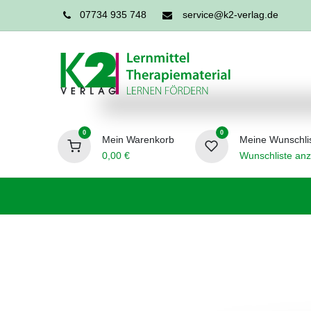
07734 935 748
service@k2-verlag.de
0
0
Mein Warenkorb
Meine Wunschli
0,00
€
Wunschliste anz
Förderpädagogik
Logopädie
Ergo