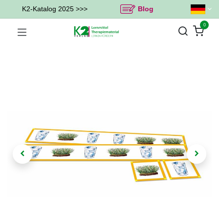
K2-Katalog 2025 >>>
Blog
0