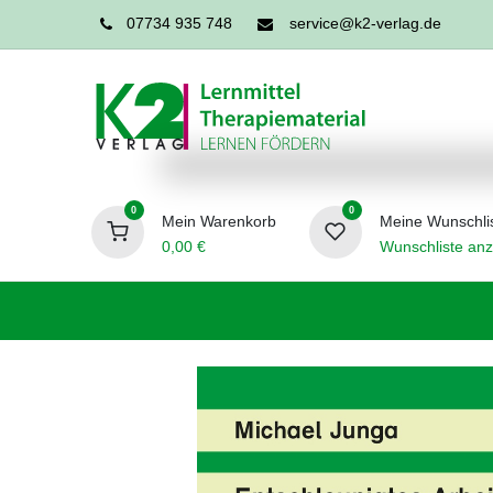
07734 935 748
service@k2-verlag.de
0
0
Mein Warenkorb
Meine Wunschli
0,00
€
Wunschliste anz
Förderpädagogik
Logopädie
Ergo