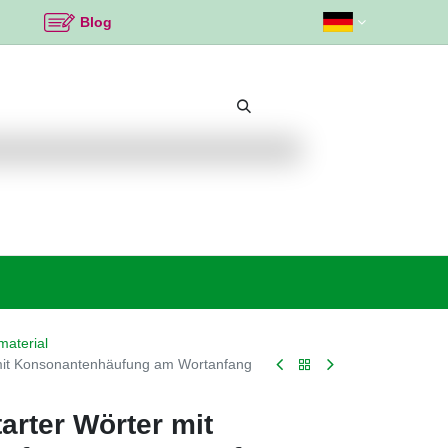
Blog
Beliebte Themen
Neu bei K2
Angebote %
material
 mit Konsonantenhäufung am Wortanfang
arter Wörter mit