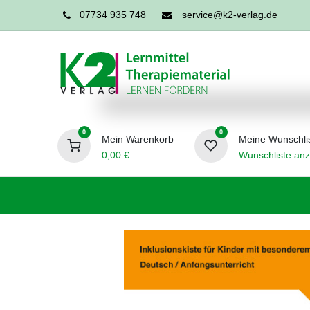
07734 935 748
service@k2-verlag.de
0
0
Mein Warenkorb
Meine Wunschli
0,00
€
Wunschliste anz
Förderpädagogik
Logopädie
Ergo