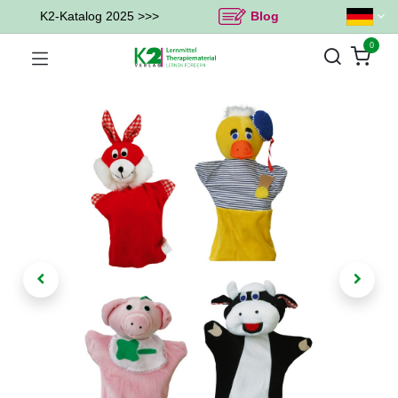
K2-Katalog 2025 >>>
Blog
0