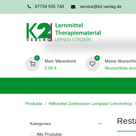
07734 935 748
service@k2-verlag.de
0
0
Mein Warenkorb
Meine Wunschli
0,00
€
Wunschliste anz
Förderpädagogik
Logopädie
Ergo
Produkte
Hilfsmittel Zeitmesser Lernplatz Lehrershop
Rest
Kategorien
Alle Produkte