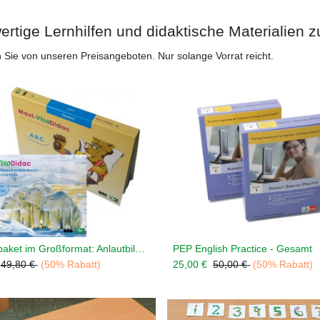
rtige Lernhilfen und didaktische Materialien z
en Sie von unseren Preisangeboten. Nur solange Vorrat reicht.
Erstlesepaket im Großformat: Anlautbilder, Bildergeschichte
PEP English Practice - Gesamt
In den Warenkorb legen
In den Warenkorb leg
49,80
€
(50% Rabatt)
25,00
€
50,00
€
(50% Rabatt)