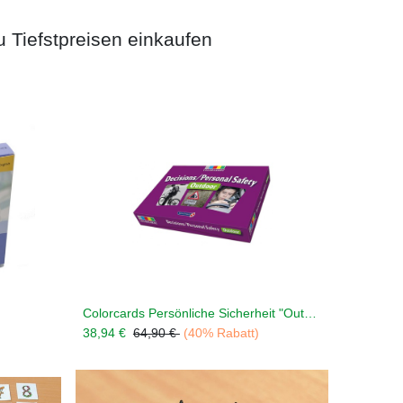
u Tiefstpreisen einkaufen
Colorcards Persönliche Sicherheit "Outdoor" *
en
In den Warenkorb legen
38,94
€
64,90
€
(40% Rabatt)