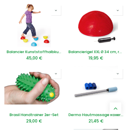
Balancier Kunststoffhalbkugeln
Balancierigel XXL Ø 34 cm, rot*
45,00
€
19,95
€
Brasil Handtrainer 2er-Set
Dermo Hautmassage Roller, Design-Farben
29,00
€
21,45
€