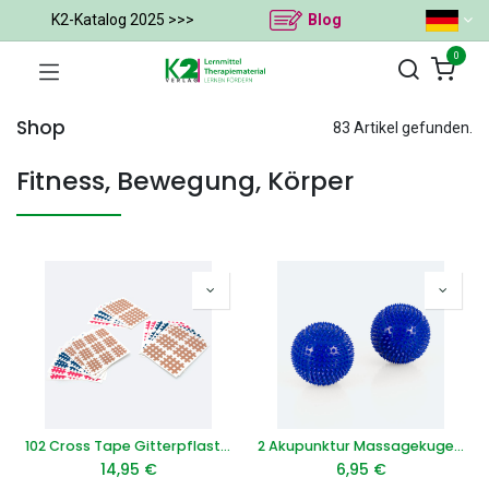
K2-Katalog 2025 >>>
Blog
0
Shop
83 Artikel gefunden.
Fitness, Bewegung, Körper
102 Cross Tape Gitterpflaster, Mix-Box
2 Akupunktur Massagekugeln Ø 32 mm
14,95
€
6,95
€