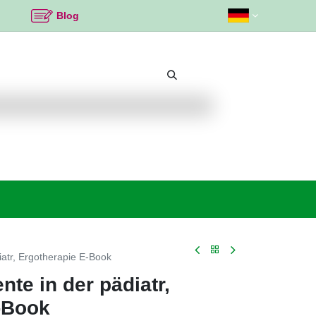
Blog
Beliebte Themen
Neu bei K2
Angebote %
iatr, Ergotherapie E-Book
te in der pädiatr,
-Book