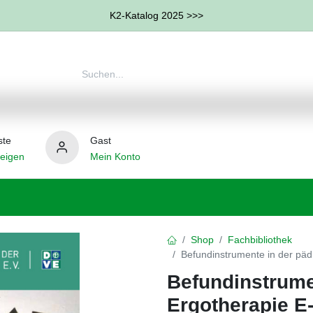
K2-Katalog 2025 >>>
ste
Gast
eigen
Mein Konto
therapie
Weitere Therapie-Bereiche
Hilfsmittel
Shop
Fachbibliothek
Befundinstrumente in der päd
Befundinstrumen
Ergotherapie E