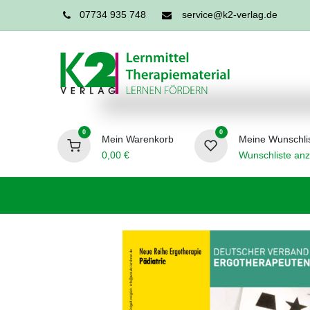
07734 935 748
service@k2-verlag.de
0
0
Mein Warenkorb
Meine Wunschli
0,00
€
Wunschliste anz
Förderpädagogik
Logopädie
Ergo