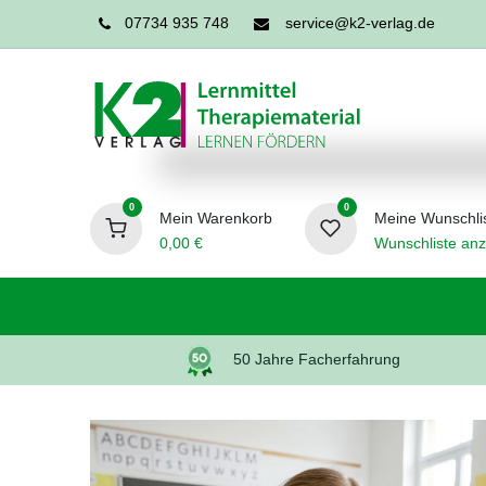
07734 935 748
service@k2-verlag.de
0
0
Mein Warenkorb
Meine Wunschli
0,00
€
Wunschliste anz
Förderpädagogik
Logopädie
Ergo
50 Jahre Facherfahrung